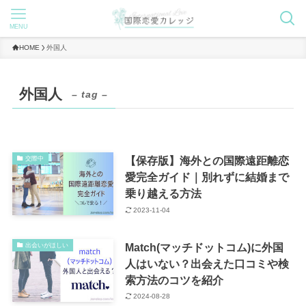
MENU
HOME
外国人
外国人
– tag –
【保存版】海外との国際遠距離恋
交際中
愛完全ガイド｜別れずに結婚まで
乗り越える方法
2023-11-04
Match(マッチドットコム)に外国
出会いがほしい
人はいない？出会えた口コミや検
索方法のコツを紹介
2024-08-28