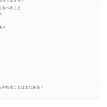
えるべきこと
？
あり
法
もやれることはまだある！