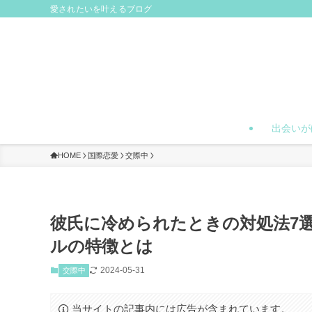
愛されたいを叶えるブログ
出会いが
HOME
国際恋愛
交際中
彼氏に冷められたときの対処法7
ルの特徴とは
2024-05-31
交際中
当サイトの記事内には広告が含まれています。