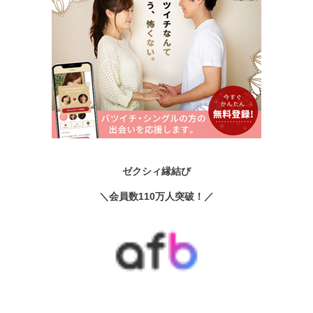
ゼクシィ縁結び
＼会員数110万人突破！／