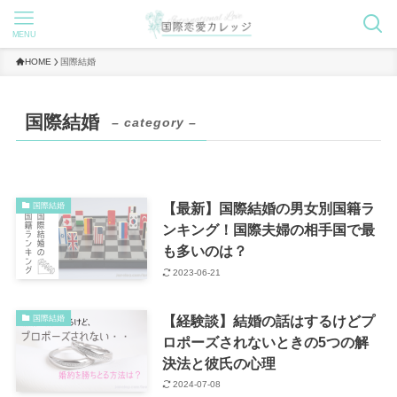
MENU
HOME
国際結婚
国際結婚
– category –
【最新】国際結婚の男女別国籍ラ
国際結婚
ンキング！国際夫婦の相手国で最
も多いのは？
2023-06-21
【経験談】結婚の話はするけどプ
国際結婚
ロポーズされないときの5つの解
決法と彼氏の心理
2024-07-08