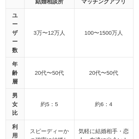
結婚相談所
マッチングアプリ
ユ
ー
ザ
3万〜12万人
100〜1500万人
ー
数
年
齢
20代〜50代
20代〜50代
層
男
女
約5：5
約6：4
比
利
スピーディーか
気軽に結婚相手・恋
用