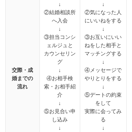
↓
↓
②結婚相談所
②気になった人
へ入会
にいいねをする
↓
↓
③担当コンシ
③お互いにいい
ェルジュと
ねをした相手と
カウンセリン
マッチングする
グ
↓
交際・成
↓
④メッセージで
婚までの
④お相手検
やりとりをする
流れ
索・お相手紹
↓
介
⑤デートの約束
↓
をして
⑤お見合い申
実際に会ってみ
し込み
る
↓
↓