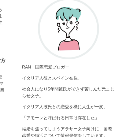
ら
ま
性
索方
RAN｜国際恋愛ブロガー
使
イタリア人彼とスペイン在住。
マ
社会人になり5年間彼氏ができず苦しんだ元こじ
国
らせ女子。
イタリア人彼氏
との恋愛を機に人生が一変。
「アモーレと呼ばれる日常は存在した」
結婚を焦ってしまうアラサー女子向けに、国際
恋愛や婚活について情報発信をしています。