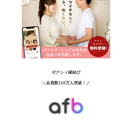
ゼクシィ縁結び
＼会員数110万人突破！／