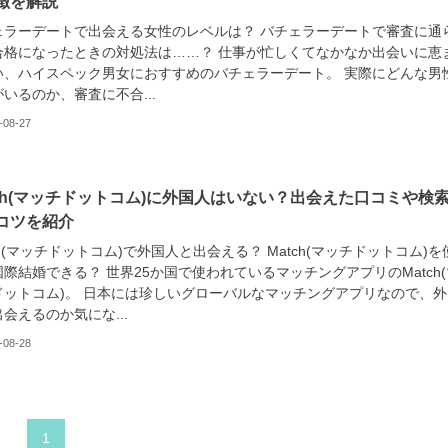
徴を解説
ェラーデートで出会える女性のレベルは？ バチェラーデートで審査に通
合格になったときの対処法は……？ 仕事が忙しくてなかなか出会いに恵
い、ハイスペック男女におすすめのバチェラーデート。 実際にどんな男
いるのか、審査に不合...
-08-27
tch(マッチドットコム)に外国人はいない？出会えた口コミや検
コツを紹介
ch(マッチドットコム)で外国人と出会える？ Match(マッチドットコム)を
際結婚できる？ 世界25か国で使われているマッチングアプリのMatch(
ドットコム)。 日本には珍しいグローバルなマッチングアプリなので、外
会えるのか気にな...
-08-28
1